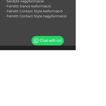
· Serdülő nagyformáció
· Felnőtt Dance kisformáció
· Felnőtt Contact Style kisformáció
· Felnőtt Contact Style nagyformáció
Chat with us!
MOVE DANCE
SPORT ACADEMY
MOVE DANCE SPORT ACADEMY LLC
Office 101 Bin Fares 2 Bldg, Al Braha Dubai,
UAE
.
Phone:
+971 58 569 8182
info@movedsa.com